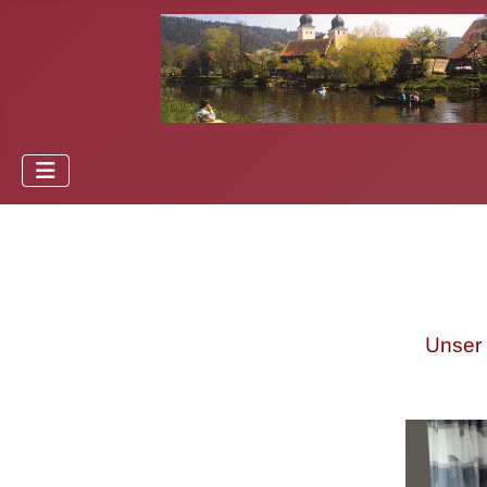
U
nser 